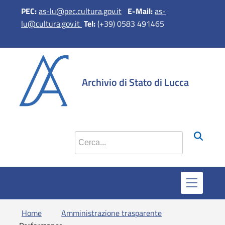
PEC:
as-lu@pec.cultura.gov.it
E-Mail:
as-
lu@cultura.gov.it
Tel:
(+39) 0583 491465
si apre in 
si apr
Archivio di Stato di Lucca
Cerca nel sito
Home
Amministrazione trasparente