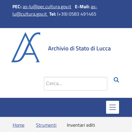
PEC:
as-lu@pec.cultura.gov.it
E-Mail:
as-
lu@cultura.gov.it
Tel:
(+39) 0583 491465
si apre in 
si apr
Archivio di Stato di Lucca
Cerca nel sito
Home
Strumenti
Inventari editi