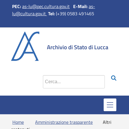
PEC:
as-lu@pec.cultura.gov.it
E-Mail:
as-
lu@cultura.gov.it
Tel:
(+39) 0583 491465
si apre in 
si apr
Archivio di Stato di Lucca
Cerca nel sito
Home
Amministrazione trasparente
Altri