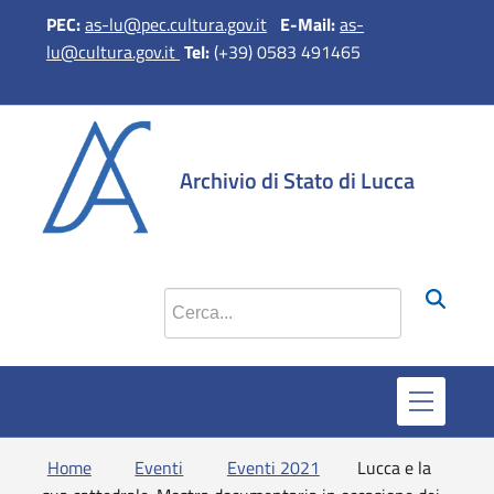
PEC:
as-lu@pec.cultura.gov.it
E-Mail:
as-
lu@cultura.gov.it
Tel:
(+39) 0583 491465
si apre in 
si apr
Archivio di Stato di Lucca
Cerca nel sito
Home
Eventi
Eventi 2021
Lucca e la